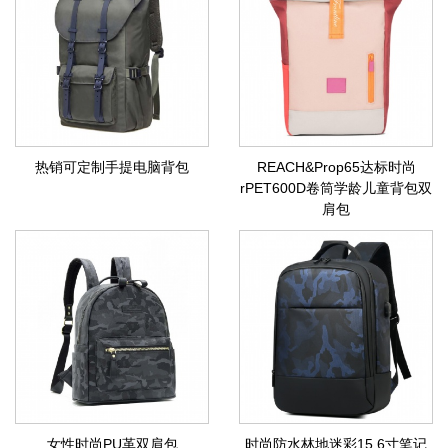
热销可定制手提电脑背包
REACH&Prop65达标时尚
rPET600D卷筒学龄儿童背包双
肩包
女性时尚PU革双肩包
时尚防水林地迷彩15.6寸笔记